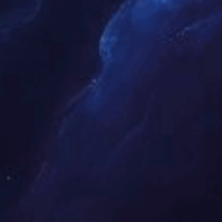
001、ISO27001、 连续四年广东省重合同守信用企业等众多资质，更
米兰体育在线登录