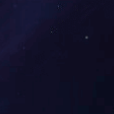
专心、专注、专业，超越自我，共赢未来
企业精神
争分夺秒、拼搏、攀登、超越
企业使命
以客户为中心，服务只有起点，满意没有终点！
企业责任
构建一个和谐团体，实现价值的平台。