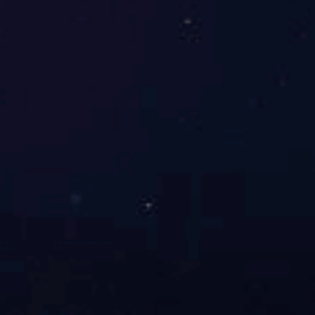
企业价值观
以人为本——责任、合作、共享、感恩。
合作品牌
在线登录-米兰体育（中国） ，新ICT解决方案服务商！他们都选