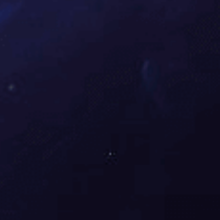
拥有众多软件著作权。