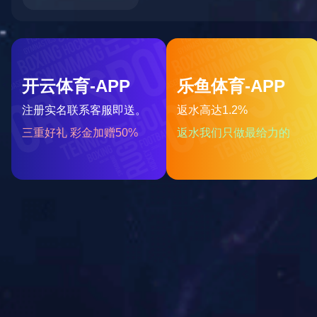
工程案例
进一步了解

国内案例
国外案例
关于我们

关于我们
进一步了解

公司简介
米兰体育在线登录
荣誉资质
发展历程