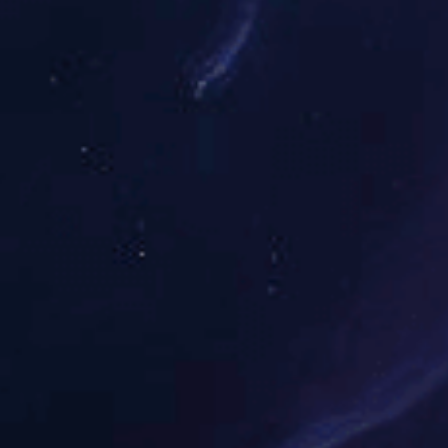
合作品牌
联系我们
020-87566596
关于我们
您现在的位置：
米兰体育在线登录-米兰体育（中国）
/
关于BOSS
/
公司简介
关于我们
全部分类
